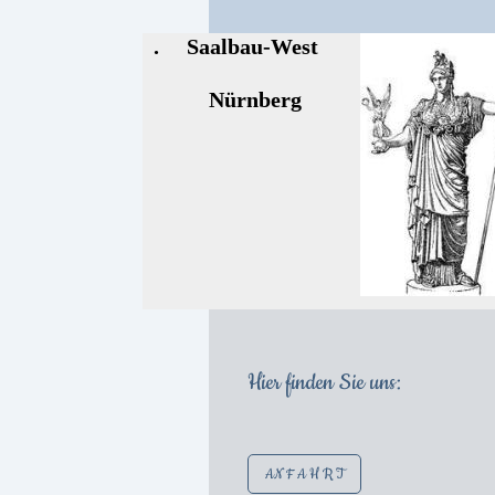
. Saalbau-West
Nürnberg
Hier finden Sie uns:
AN F A H R T