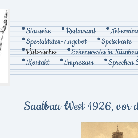
Startseite
Restaurant
Nebenzim
Spezialitäten-Angebot
Speisekarte
Historisches
Sehenswertes in Nürnber
Kontakt
Impressum
Sprechen S
Saalbau West 1926, vor d