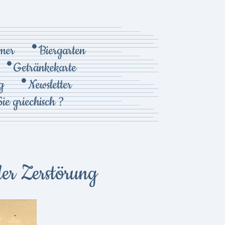
mer
Biergarten
Getränkekarte
g
Newsletter
ie griechisch ?
er Zerstörung